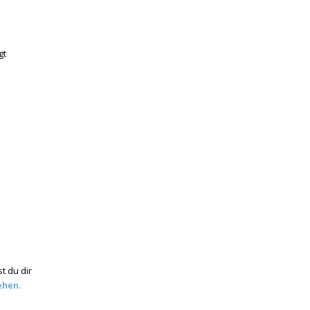
gt
t du dir
ehen.