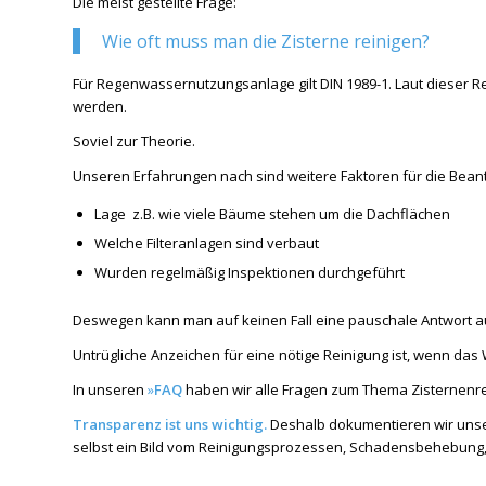
Die meist gestellte Frage:
Wie oft muss man die Zisterne reinigen?
Für Regenwassernutzungsanlage gilt DIN 1989-1. Laut dieser Re
werden.
Soviel zur Theorie.
Unseren Erfahrungen nach sind weitere Faktoren für die Bean
Lage z.B. wie viele Bäume stehen um die Dachflächen
Welche Filteranlagen sind verbaut
Wurden regelmäßig Inspektionen durchgeführt
Deswegen kann man auf keinen Fall eine pauschale Antwort a
Untrügliche Anzeichen für eine nötige Reinigung ist, wenn das 
In unseren
»
FAQ
haben wir alle Fragen zum Thema Zisternenr
Transparenz ist uns wichtig.
Deshalb dokumentieren wir unsere
selbst ein Bild vom Reinigungsprozessen, Schadensbehebung